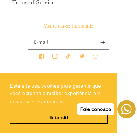
Terms of Service
Mantenha-se Informado
E-mail
Facebook
Instagram
TikTok
Twitter
Snapchat
Métodos
Este site usa cookies para garantir que
de
você obtenha a melhor experiência em
pagamento
nosso site.
Saiba mais
© 2026,
Roupas Soltas
Política de reembolso
Política de privacidade
Fale conosco
Termos do serviço
Política de envio
Informações de contacto
Entendi!
Aviso legal