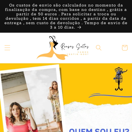
Saltar
Os custos de envio são calculados no momento da
para o
finalização da compra, com base no destino , grátis a
conteúdo
partir de 50 euros . Para solicitar a troca ou
devolução , tem 14 dias corridos , a partir da data de
entrega , sem custo de devolução . Tempo de envio de
3 a 10 dias.
Carrin