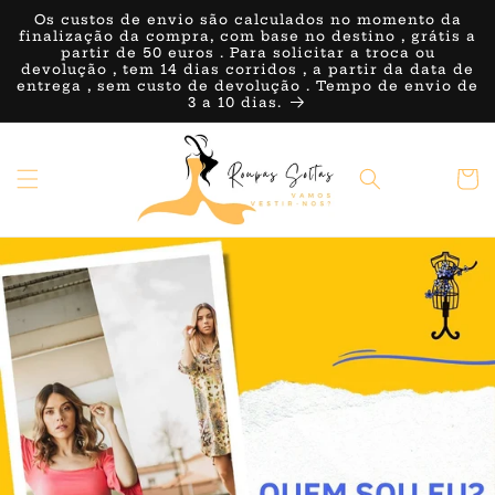
Saltar
Os custos de envio são calculados no momento da
para o
finalização da compra, com base no destino , grátis a
conteúdo
partir de 50 euros . Para solicitar a troca ou
devolução , tem 14 dias corridos , a partir da data de
entrega , sem custo de devolução . Tempo de envio de
3 a 10 dias.
Carrin