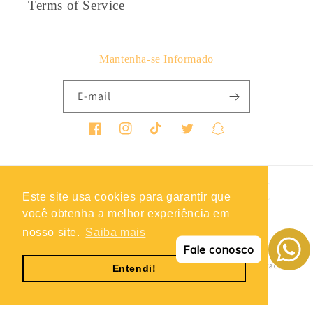
Terms of Service
Mantenha-se Informado
E-mail
Facebook
Instagram
TikTok
Twitter
Snapchat
Métodos
Este site usa cookies para garantir que
de
você obtenha a melhor experiência em
pagamento
nosso site.
Saiba mais
© 2026,
Roupas Soltas
Política de reembolso
Política de privacidade
Fale conosco
Termos do serviço
Política de envio
Informações de contacto
Entendi!
Aviso legal