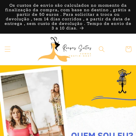
Saltar
Os custos de envio são calculados no momento da
para o
finalização da compra, com base no destino , grátis a
conteúdo
partir de 50 euros . Para solicitar a troca ou
devolução , tem 14 dias corridos , a partir da data de
entrega , sem custo de devolução . Tempo de envio de
3 a 10 dias.
Carrin