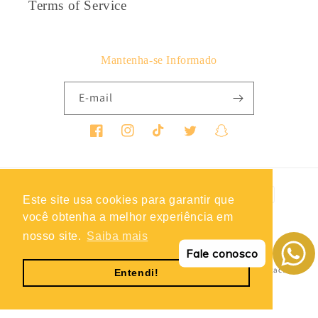
Terms of Service
Mantenha-se Informado
E-mail
Facebook
Instagram
TikTok
Twitter
Snapchat
Métodos
Este site usa cookies para garantir que
de
você obtenha a melhor experiência em
pagamento
nosso site.
Saiba mais
© 2026,
Roupas Soltas
Política de reembolso
Política de privacidade
Fale conosco
Termos do serviço
Política de envio
Informações de contacto
Entendi!
Aviso legal