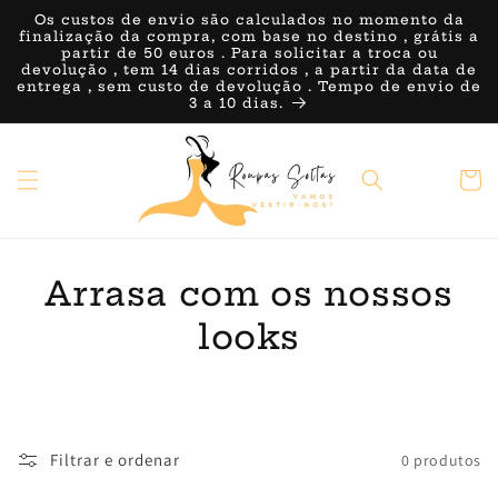
Saltar
Os custos de envio são calculados no momento da
para o
finalização da compra, com base no destino , grátis a
conteúdo
partir de 50 euros . Para solicitar a troca ou
devolução , tem 14 dias corridos , a partir da data de
entrega , sem custo de devolução . Tempo de envio de
3 a 10 dias.
Carrin
Arrasa com os nossos
looks
Filtrar e ordenar
0 produtos