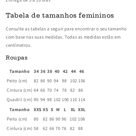
Tabela de tamanhos femininos
Consulte as tabelas a seguir para encontrar o seu tamanho
com base nas suas medidas. Todas as medidas estão em
centímetros.
Roupas
Tamanho
34
36
38
40
42
44
46
Peito (cm)
82
86
90
94
98
102
106
Cintura (cm)
64
66
70
74
78
82
86
Quadril (cm)
90
94
98
102
106
110
114
Tamanho
XXS
XS
S
M
L
XL
XXL
Peito (cm)
80
82
86
90
96
102
108
Cintura (cm)
58
62
66
70
76
82
88