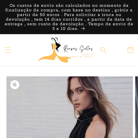
Saltar
Os custos de envio são calculados no momento da
para o
finalização da compra, com base no destino , grátis a
conteúdo
partir de 50 euros . Para solicitar a troca ou
devolução , tem 14 dias corridos , a partir da data de
entrega , sem custo de devolução . Tempo de envio de
3 a 10 dias.
Carrin
Saltar para
a
informação
do produto