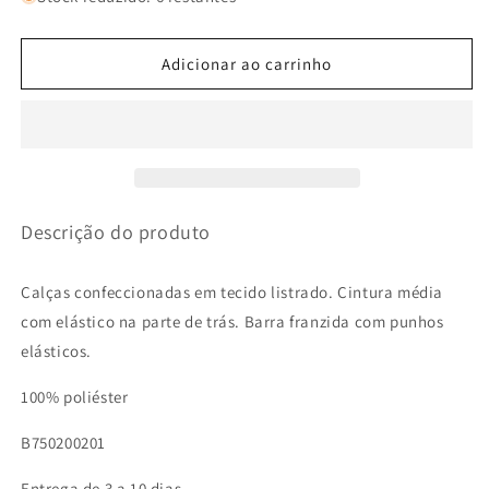
de
de
CALÇAS
CALÇAS
LISTRADAS
LISTRADAS
Adicionar ao carrinho
COM
COM
BUMPER
BUMPER
Descrição do produto
Calças confeccionadas em tecido listrado. Cintura média
com elástico na parte de trás. Barra franzida com punhos
elásticos.
100% poliéster
B750200201
Entrega de 3 a 10 dias