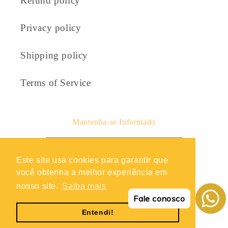
Refund policy
Privacy policy
Shipping policy
Terms of Service
Mantenha-se Informado
E-mail
Este site usa cookies para garantir que
você obtenha a melhor experiência em
Facebook
Instagram
TikTok
Twitter
Snapchat
nosso site.
Saiba mais
Fale conosco
Entendi!
Métodos
de