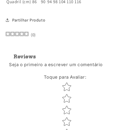
Quadril (cm)
86
90
94
98
104
110
116
SKU:
SKU:
Partilhar Produto
(
0
)
Reviews
Seja o primeiro a escrever um comentário
Toque para Avaliar
:
Star rating