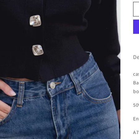
De
ca
Ba
bo
50
En
A7