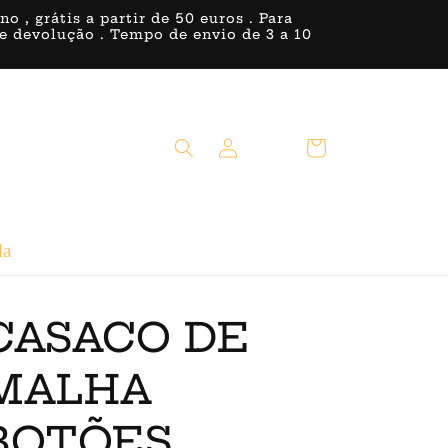
, grátis a partir de 50 euros . Para
 de devolução . Tempo de envio de 3 a 10
Iniciar
Carrinho
sessão
da
CASACO DE
MALHA
BOTÕES