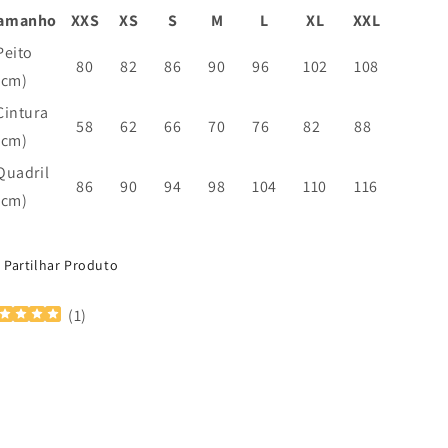
amanho
XXS
XS
S
M
L
XL
XXL
Peito
80
82
86
90
96
102
108
(cm)
Cintura
58
62
66
70
76
82
88
(cm)
Quadril
86
90
94
98
104
110
116
(cm)
U:
Partilhar Produto
(
1
)