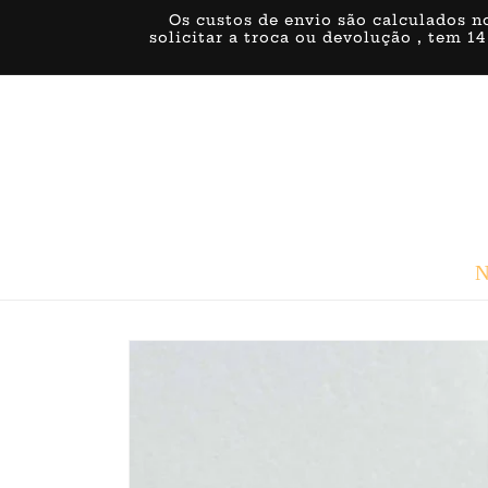
Saltar
Os custos de envio são calculados n
para o
solicitar a troca ou devolução , tem 14
conteúdo
N
Saltar para
a
informação
do produto