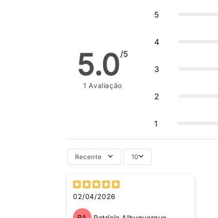
5
4
5.0
/5
3
1
Avaliação
2
1
Recente
10
02/04/2026
PA
Patrícia Albuquerque