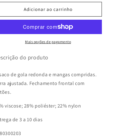
CASACO
CASACO
DE
DE
Adicionar ao carrinho
MALHA
MALHA
BOTÕES
BOTÕES
PRATEADOS
PRATEADOS
Mais opções de pagamento
scrição do produto
saco de gola redonda e mangas compridas.
rra ajustada. Fechamento frontal com
tões.
% viscose; 28% poliéster; 22% nylon
trega de 3 a 10 dias
80300203