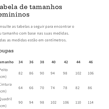
abela de tamanhos
emininos
nsulte as tabelas a seguir para encontrar o
u tamanho com base nas suas medidas.
das as medidas estão em centímetros.
oupas
amanho
34
36
38
40
42
44
46
Peito
82
86
90
94
98
102
106
(cm)
Cintura
64
66
70
74
78
82
86
(cm)
Quadril
90
94
98
102
106
110
114
(cm)