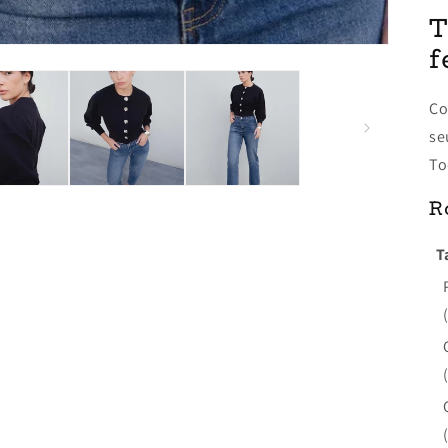
T
f
Co
se
To
R
T