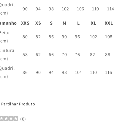
Quadril
90
94
98
102
106
110
114
(cm)
amanho
XXS
XS
S
M
L
XL
XXL
Peito
80
82
86
90
96
102
108
(cm)
Cintura
58
62
66
70
76
82
88
(cm)
Quadril
86
90
94
98
104
110
116
(cm)
U:
Partilhar Produto
(
0
)