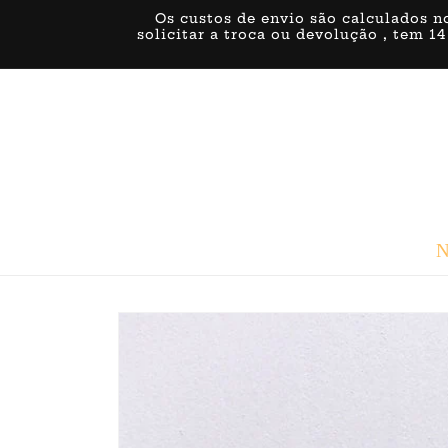
Saltar
Os custos de envio são calculados n
para o
solicitar a troca ou devolução , tem 14
conteúdo
N
Saltar para
a
informação
do produto