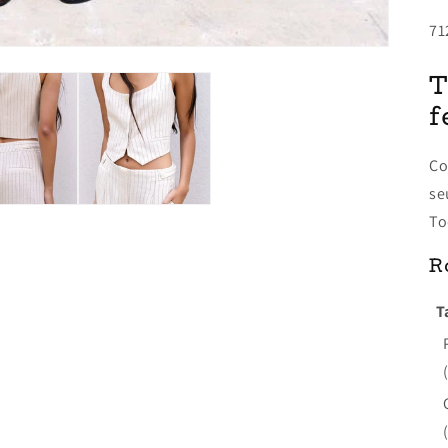
71
T
f
Co
se
To
R
T