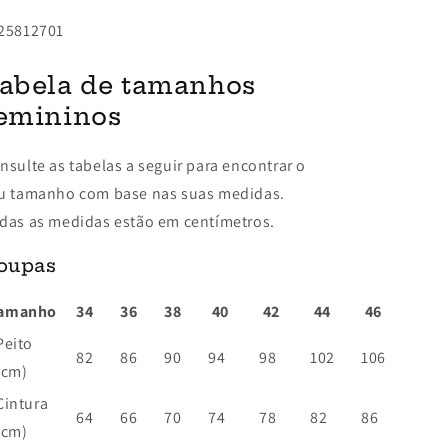
25812701
abela de tamanhos
emininos
nsulte as tabelas a seguir para encontrar o
u tamanho com base nas suas medidas.
das as medidas estão em centímetros.
oupas
amanho
34
36
38
40
42
44
46
Peito
82
86
90
94
98
102
106
(cm)
Cintura
64
66
70
74
78
82
86
(cm)