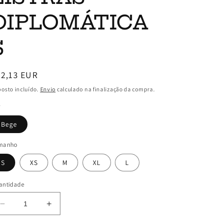
DIPLOMÁTICA
S
reço
42,13 EUR
ormal
osto incluído.
Envio
calculado na finalização da compra.
r
Bege
manho
S
XS
M
XL
L
antidade
Diminuir
Aumentar
a
a