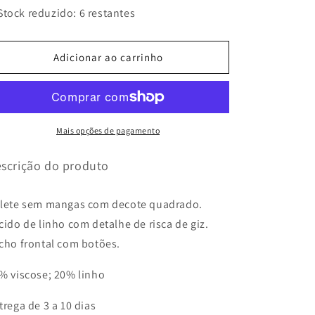
quantidade
quantidade
Stock reduzido: 6 restantes
de
de
COLETE
COLETE
DE
DE
Adicionar ao carrinho
LINHO
LINHO
COM
COM
LISTRAS
LISTRAS
DIPLOMÁTICAS
DIPLOMÁTICAS
Mais opções de pagamento
scrição do produto
lete sem mangas com decote quadrado.
cido de linho com detalhe de risca de giz.
cho frontal com botões.
% viscose; 20% linho
trega de 3 a 10 dias