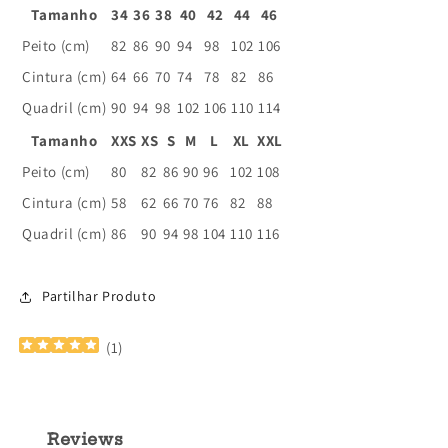
Tamanho
34
36
38
40
42
44
46
Peito (cm)
82
86
90
94
98
102
106
Cintura (cm)
64
66
70
74
78
82
86
Quadril (cm)
90
94
98
102
106
110
114
Tamanho
XXS
XS
S
M
L
XL
XXL
Peito (cm)
80
82
86
90
96
102
108
Cintura (cm)
58
62
66
70
76
82
88
Quadril (cm)
86
90
94
98
104
110
116
SKU:
Partilhar Produto
(
1
)
Reviews