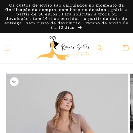
Saltar
Os custos de envio são calculados no momento da
para o
finalização da compra, com base no destino , grátis a
conteúdo
partir de 50 euros . Para solicitar a troca ou
devolução , tem 14 dias corridos , a partir da data de
entrega , sem custo de devolução . Tempo de envio de
3 a 10 dias.
Carrin
Saltar para
a
informação
do produto