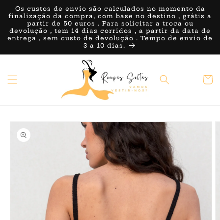
Saltar
Os custos de envio são calculados no momento da
para o
finalização da compra, com base no destino , grátis a
conteúdo
partir de 50 euros . Para solicitar a troca ou
devolução , tem 14 dias corridos , a partir da data de
entrega , sem custo de devolução . Tempo de envio de
3 a 10 dias.
Carrin
Saltar para
a
informação
do produto