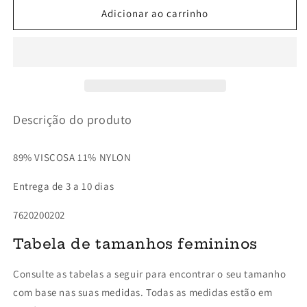
CURTO
CURTO
Adicionar ao carrinho
DE
DE
MALHA
MALHA
Descrição do produto
89% VISCOSA 11% NYLON
Entrega de 3 a 10 dias
7620200202
Tabela de tamanhos femininos
Consulte as tabelas a seguir para encontrar o seu tamanho
com base nas suas medidas. Todas as medidas estão em