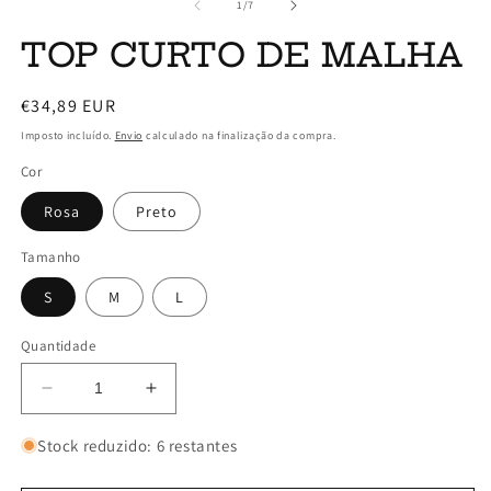
multimédia
m
de
1
/
7
1
2
em
e
TOP CURTO DE MALHA
modal
m
Preço
€34,89 EUR
normal
Imposto incluído.
Envio
calculado na finalização da compra.
Cor
Rosa
Preto
Tamanho
S
M
L
Quantidade
Diminuir
Aumentar
a
a
quantidade
quantidade
Stock reduzido: 6 restantes
de
de
TOP
TOP