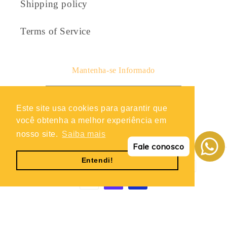
Shipping policy
Terms of Service
Mantenha-se Informado
E-mail
Este site usa cookies para garantir que
você obtenha a melhor experiência em
Facebook
Instagram
TikTok
Twitter
Snapchat
nosso site.
Saiba mais
Fale conosco
Entendi!
Métodos
de
pagamento
© 2026,
Roupas Soltas
Política de reembolso
Política de privacidade
Termos do serviço
Política de envio
Informações de contacto