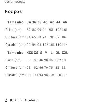
centímetros.
Roupas
Tamanho
34
36
38
40
42
44
46
Peito (cm)
82
86
90
94
98
102
106
Cintura (cm)
64
66
70
74
78
82
86
Quadril (cm)
90
94
98
102
106
110
114
Tamanho
XXS
XS
S
M
L
XL
XXL
Peito (cm)
80
82
86
90
96
102
108
Cintura (cm)
58
62
66
70
76
82
88
Quadril (cm)
86
90
94
98
104
110
116
Partilhar Produto