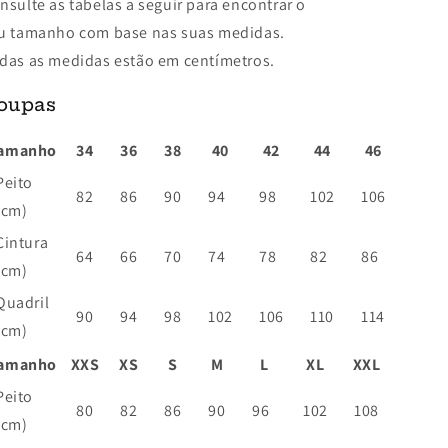
nsulte as tabelas a seguir para encontrar o
u tamanho com base nas suas medidas.
das as medidas estão em centímetros.
oupas
amanho
34
36
38
40
42
44
46
Peito
82
86
90
94
98
102
106
(cm)
Cintura
64
66
70
74
78
82
86
(cm)
Quadril
90
94
98
102
106
110
114
(cm)
amanho
XXS
XS
S
M
L
XL
XXL
Peito
80
82
86
90
96
102
108
(cm)