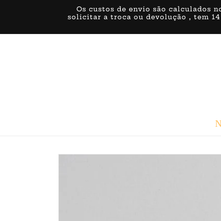
Saltar
Os custos de envio são calculados n
para o
solicitar a troca ou devolução , tem 14
conteúdo
N
Saltar para
a
informação
do produto