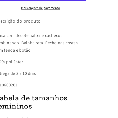
Mais opções de pagamento
scrição do produto
usa com decote halter e cachecol
mbinando. Bainha reta. Fecho nas costas
m fenda e botão.
0% poliéster
trega de 3 a 10 dias
10600201
abela de tamanhos
emininos