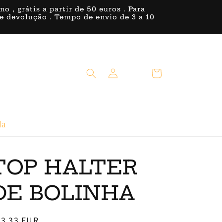
, grátis a partir de 50 euros . Para
 de devolução . Tempo de envio de 3 a 10
Iniciar
Carrinho
sessão
da
TOP HALTER
DE BOLINHA
reço
33,33 EUR