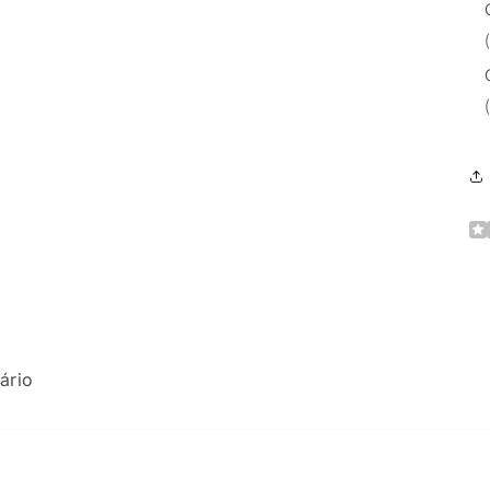
SK
ário