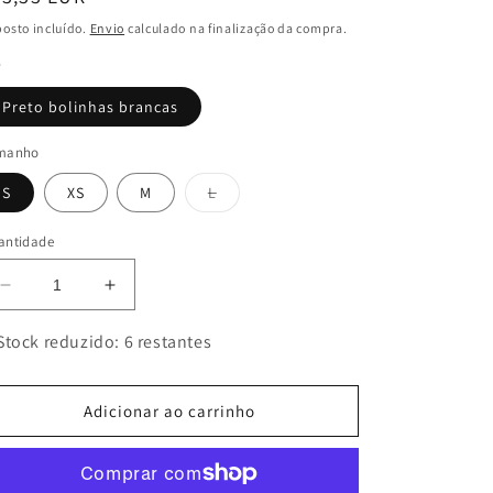
ormal
osto incluído.
Envio
calculado na finalização da compra.
r
Preto bolinhas brancas
manho
Variante
S
XS
M
L
esgotada
ou
indisponível
antidade
Diminuir
Aumentar
a
a
quantidade
quantidade
Stock reduzido: 6 restantes
de
de
TOP
TOP
HALTER
HALTER
Adicionar ao carrinho
DE
DE
BOLINHA
BOLINHA