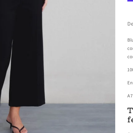
De
Bl
co
co
10
En
A7
T
f