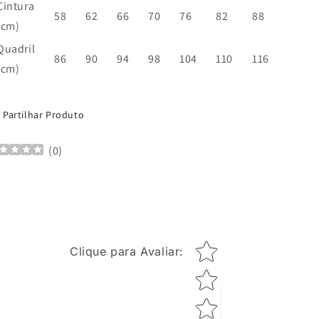
Cintura
58
62
66
70
76
82
88
(cm)
Quadril
86
90
94
98
104
110
116
(cm)
U:
Partilhar Produto
(
0
)
Star rating
Clique para Avaliar
: