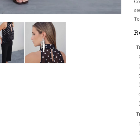
Co
se
To
R
T
T