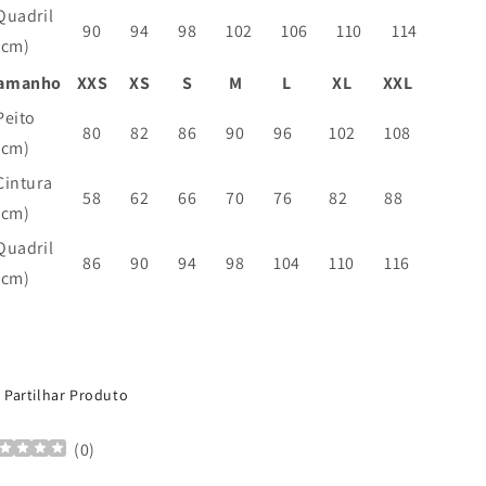
Quadril
90
94
98
102
106
110
114
(cm)
amanho
XXS
XS
S
M
L
XL
XXL
Peito
80
82
86
90
96
102
108
(cm)
Cintura
58
62
66
70
76
82
88
(cm)
Quadril
86
90
94
98
104
110
116
(cm)
Partilhar Produto
(
0
)