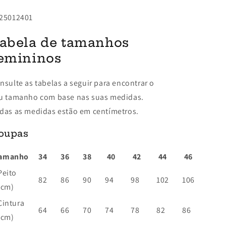
25012401
abela de tamanhos
emininos
nsulte as tabelas a seguir para encontrar o
u tamanho com base nas suas medidas.
das as medidas estão em centímetros.
oupas
amanho
34
36
38
40
42
44
46
Peito
82
86
90
94
98
102
106
(cm)
Cintura
64
66
70
74
78
82
86
(cm)