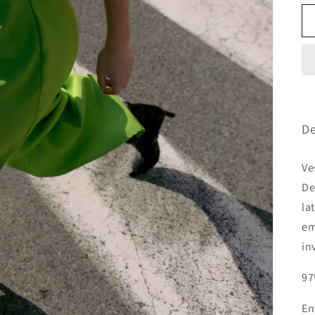
De
Ve
De
la
em
in
97
En