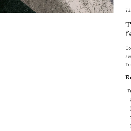
73
T
f
Co
se
To
R
T