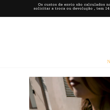
Saltar
Os custos de envio são calculados n
para o
solicitar a troca ou devolução , tem 14
conteúdo
N
Saltar para
a
informação
do produto