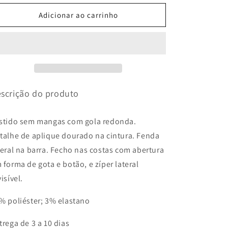
VESTIDO
VESTIDO
MIDI
MIDI
Adicionar ao carrinho
COM
COM
APLICAÇÃO
APLICAÇÃO
DOURADA
DOURADA
scrição do produto
stido sem mangas com gola redonda.
talhe de aplique dourado na cintura. Fenda
teral na barra. Fecho nas costas com abertura
 forma de gota e botão, e zíper lateral
visível.
% poliéster; 3% elastano
trega de 3 a 10 dias